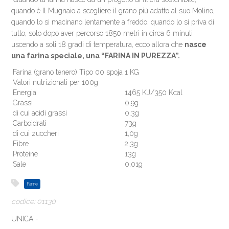
quando è Il Mugnaio a scegliere il grano più adatto al suo Molino,
quando lo si macinano lentamente a freddo, quando lo si priva di
tutto, solo dopo aver percorso 1850 metri in circa 6 minuti
uscendo a soli 18 gradi di temperatura, ecco allora che
nasce
una farina speciale, una “FARINA IN PUREZZA”.
Farina (grano tenero) Tipo 00 spoja
1 KG
Valori nutrizionali per 100g
Energia
1465 KJ/350 Kcal
Grassi
0,9g
di cui acidi grassi
0,3g
Carboidrati
73g
di cui zuccheri
1,0g
Fibre
2,3g
Proteine
13g
Sale
0,01g
Farine
codice: 01130
UNICA -