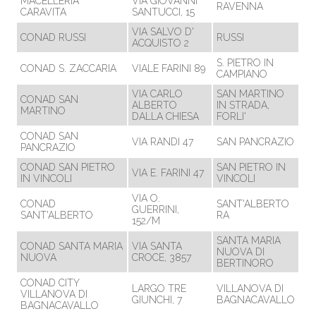
MACELLERIA
VIA GIOVANNI
RAVENNA
CARAVITA
SANTUCCI, 15
VIA SALVO D'
CONAD RUSSI
RUSSI
ACQUISTO 2
S. PIETRO IN
CONAD S. ZACCARIA
VIALE FARINI 89
CAMPIANO
VIA CARLO
SAN MARTINO
CONAD SAN
ALBERTO
IN STRADA,
MARTINO
DALLA CHIESA
FORLI'
CONAD SAN
VIA RANDI 47
SAN PANCRAZIO
PANCRAZIO
CONAD SAN PIETRO
SAN PIETRO IN
VIA E. FARINI 47
IN VINCOLI
VINCOLI
VIA O.
CONAD
SANT'ALBERTO
GUERRINI,
SANT'ALBERTO
RA
152/M
SANTA MARIA
CONAD SANTA MARIA
VIA SANTA
NUOVA DI
NUOVA
CROCE, 3857
BERTINORO
CONAD CITY
LARGO TRE
VILLANOVA DI
VILLANOVA DI
GIUNCHI, 7
BAGNACAVALLO
BAGNACAVALLO