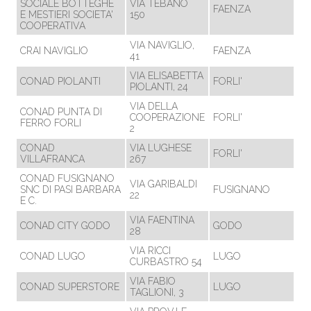
SOCIALE BOTTEGHE
VIA TEBANO
FAENZA
E MESTIERI SOCIETA'
150
COOPERATIVA
VIA NAVIGLIO,
CRAI NAVIGLIO
FAENZA
41
VIA ELISABETTA
CONAD PIOLANTI
FORLI'
PIOLANTI, 24
VIA DELLA
CONAD PUNTA DI
COOPERAZIONE
FORLI'
FERRO FORLI
2
CONAD
VIA LUGHESE
FORLI'
VILLAFRANCA
267
CONAD FUSIGNANO
VIA GARIBALDI
SNC DI PASI BARBARA
FUSIGNANO
22
E C.
VIA FAENTINA
CONAD CITY GODO
GODO
28
VIA RICCI
CONAD LUGO
LUGO
CURBASTRO 54
VIA FABIO
CONAD SUPERSTORE
LUGO
TAGLIONI, 3