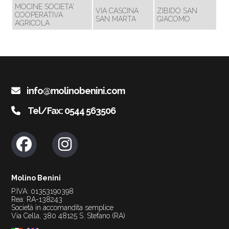
MOCINE SOCIETA'
VIA CASCINA
ZIBIDO SAN
COOPERATIVA
SAN MARTA
GIACOMO
AGRICOLA
info@molinobenini.com
Tel/Fax: 0544 563506
Molino Benini
P.IVA: 01353190398
Rea: RA-138243
Società in accomandita semplice
Via Cella, 380 48125 S. Stefano (RA)