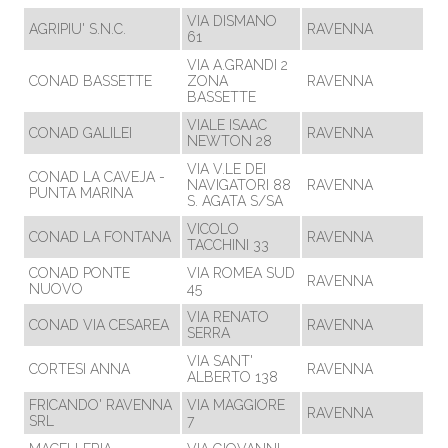
VIA DISMANO
AGRIPIU' S.N.C.
RAVENNA
61
VIA A.GRANDI 2
CONAD BASSETTE
ZONA
RAVENNA
BASSETTE
VIALE ISAAC
CONAD GALILEI
RAVENNA
NEWTON 28
VIA V.LE DEI
CONAD LA CAVEJA -
NAVIGATORI 88
RAVENNA
PUNTA MARINA
S. AGATA S/SA
VICOLO
CONAD LA FONTANA
RAVENNA
TACCHINI 33
CONAD PONTE
VIA ROMEA SUD
RAVENNA
NUOVO
45
VIA RENATO
CONAD VIA CESAREA
RAVENNA
SERRA
VIA SANT'
CORTESI ANNA
RAVENNA
ALBERTO 138
FRICANDO' RAVENNA
VIA MAGGIORE
RAVENNA
SRL
7